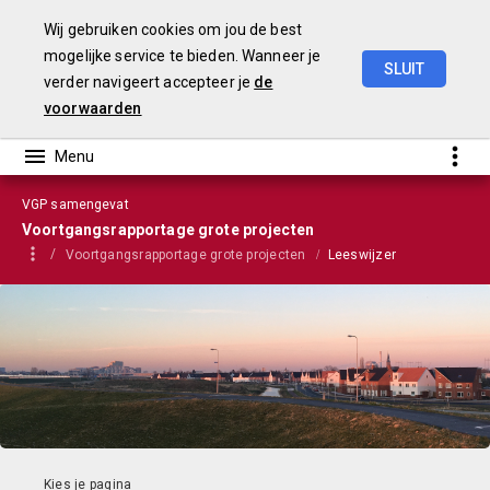
Wij gebruiken cookies om jou de best
mogelijke service te bieden. Wanneer je
SLUIT
verder navigeert accepteer je
de
VGP
2023
voorwaarden
VGP samengevat
Voortgangsrapportage grote projecten
Voortgangsrapportage grote projecten
Leeswijzer