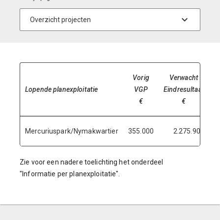
Vorig
Verwacht
Lopende planexploitatie
VGP
Eindresultaat
V
€
€
Mercuriuspark/Nymakwartier
355.000
2.275.900
Zie voor een nadere toelichting het onderdeel
"Informatie per planexploitatie".