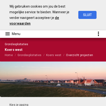
Wij gebruiken cookies om jou de best
mogelijke service te bieden. Wanneer je
SLUIT
verder navigeert accepteer je
de
VGP
2023
voorwaarden
Grondexploitaties
Koers west
Home
Grondexploitaties
Koers west
Overzicht projecten