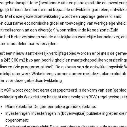
e gebiedsexploitatie (bestaande uit een planexploitatie en invester
elijk binnen de door de raad bepaalde ontwikkelingsdoelen, ontwikke
5. Met deze gebiedsontwikkeling wordt een bijdrage geleverd aan;
een duurzame economische groei en toevoeging van werkgelegenheid
et realiseren van een divers(er) woonmilieu inde Kanaalzone-Zuid
an het beter verbinden van de oostelijke en westelijke kanaaloever, e
sen stadsdelen aan weerzijden.
st een nieuw aantrekkelijk verblijfsgebied worden er binnen de gemeen
ca 245.000 m2 bvo aan bedrijvigheid en maatschappelijke voorziening
liseren (zie programmatabel). De op basis van de ontwikkelingsvisie
mtelijk raamwerk Winkelsteeg vormen samen met deze planexploitatie
er voor deze gebiedsontwikkeling.
dit VGP wordt voor het eerst gerapporteerd in de vorm van een ‘gebieds
wikkeling als Winkelsteeg bestaat als gevolg van BBV-regelgeving uit d
Planexploitatie: De gemeentelijke grondexploitatie;
Investeringen: Investeringen in (bovenwijkse) publieke ingrepen die 
opgenomen;