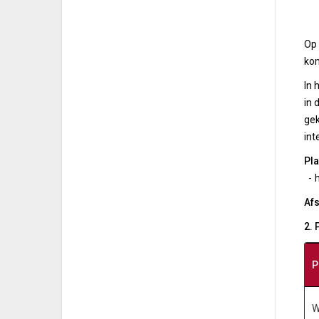
Op 
kom
In 
in 
gek
int
Pla
- h
Afs
2.
P
W