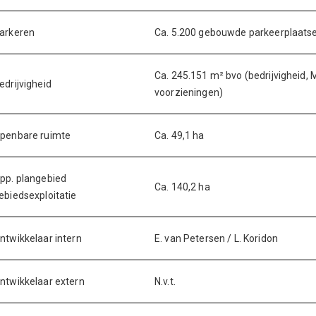
arkeren
Ca. 5.200 gebouwde parkeerplaatsen
Ca. 245.151 m² bvo (bedrijvigheid, 
edrijvigheid
voorzieningen)
penbare ruimte
Ca. 49,1 ha
pp. plangebied
Ca. 140,2 ha
ebiedsexploitatie
ntwikkelaar intern
E. van Petersen / L. Koridon
ntwikkelaar extern
N.v.t.