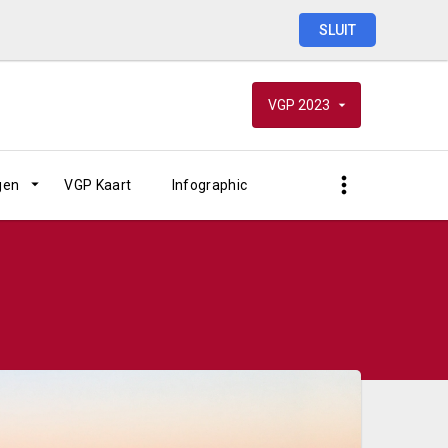
SLUIT
VGP
2023
gen
VGP Kaart
Infographic