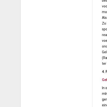
bes
voo
mom
Als
Zo 
spo
rea
voe
ond
Gel
(Ra
ter
4. 
Geb
In 
mln
gem
ein