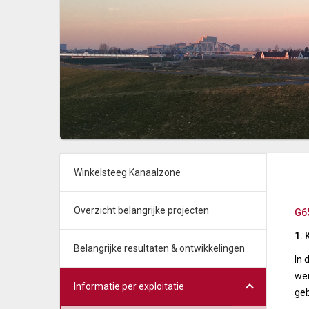
Winkelsteeg Kanaalzone
Overzicht belangrijke projecten
G6
1. 
Belangrijke resultaten & ontwikkelingen
In 
wer
Informatie per exploitatie
geb