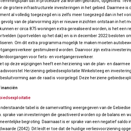
temmingsplan dat in procedure zal worden gebracht, opgesteld. Teven
r de grotere infrastructurele investeringen in het gebied. Daarmee is
ent al volledig toegezegd en is zelfs meer toegezegd dan in het vor
 gevolg van de planvorming zijn er nieuwe inzichten ontstaan in het m
kunnen er circa 875 woningen extra gerealiseerd worden, is het een re
rtvelden (sportvelden op het dak) en is in december 2022 besloten o
liseren. Om dit extra programma mogelijk te maken moeten autobewe
tgangersverkeer gestimuleerd worden. Daarvoor zijn extra investerin
erdoorgangen voor fiets- en voetgangersverkeer.
et op deze wijzigingen heeft een herziening van de plan- en daarmee
adsvoorstel: Herziening gebiedsexploitatie Winkelsteeg en investering
 besluitvorming aan de raad is voorgelegd. Deze herziene gebiedsexplo
Financiën
iedsexploitatie
onderstaande tabel is de samenvatting weergegeven van de Gebiedsexpl
. sprake van investeringen die geactiveerd worden op de balans en w
eentelijke begroting. Daarnaast is er sprake van een negatief saldo in
dwaarde (2042). Dit leidt er toe dat de huidige verliesvoorziening opg