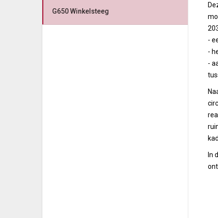
Dez
G650 Winkelsteeg
mog
203
- 
- h
- a
tus
Naa
cir
rea
rui
kad
In 
ont