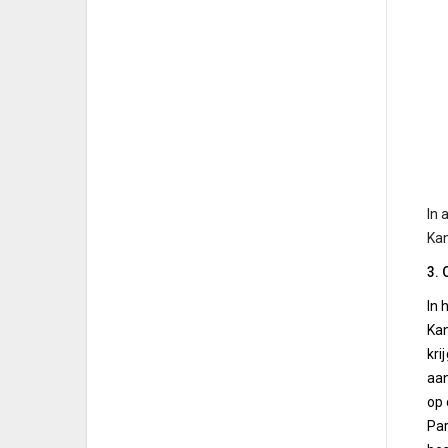
In 
Ka
3. 
In 
Kan
kri
aan
op 
Par