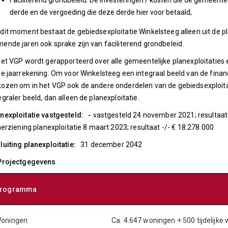
Faciliterend grondbeleid: De investeringen / kosten die de gemeen
derde en de vergoeding die deze derde hier voor betaald;
dit moment bestaat de gebiedsexploitatie Winkelsteeg alleen uit de pl
ende jaren ook sprake zijn van faciliterend grondbeleid.
het VGP wordt gerapporteerd over alle gemeentelijke planexploitatie
de jaarrekening. Om voor Winkelsteeg een integraal beeld van de finan
ozen om in het VGP ook de andere onderdelen van de gebiedsexploita
egraler beeld, dan alleen de planexploitatie.
nexploitatie vastgesteld: -
vastgesteld 24 november 2021; resultaat 
erziening planexploitatie 8 maart 2023; resultaat -/- € 18.278.000
luiting planexploitatie:
31 december 2042
 Projectgegevens
rogramma
oningen
Ca. 4.647 woningen + 500 tijdelijke