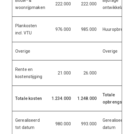
Bouw- &
Bijdrage
222.000
222.000
woonrijpmaken
ontwikkelaar
Plankosten
976.000
985.000
Huuropbrengst
incl. VTU
Overige
Overige
Rente en
21.000
26.000
kostenstijging
Totale
Totale kosten
1.234.000
1.248.000
opbrengsten
Gerealiseerd
Gerealiseerd tot
980.000
993.000
tot datum
datum