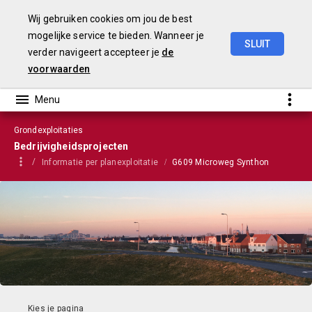
Wij gebruiken cookies om jou de best
mogelijke service te bieden. Wanneer je
SLUIT
verder navigeert accepteer je
de
VGP
2023
voorwaarden
Grondexploitaties
Bedrijvigheidsprojecten
Informatie per planexploitatie
G609 Microweg Synthon