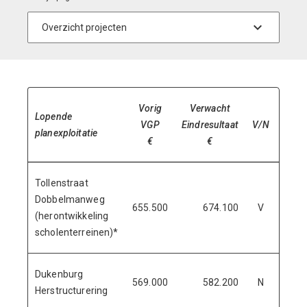
Vorig
Verwacht
Lopende
Jaar
VGP
Eindresultaat
V/N
planexploitatie
afslu
€
€
Tollenstraat
Dobbelmanweg
655.500
674.100
V
20
(herontwikkeling
scholenterreinen)*
Dukenburg
569.000
582.200
N
20
Herstructurering