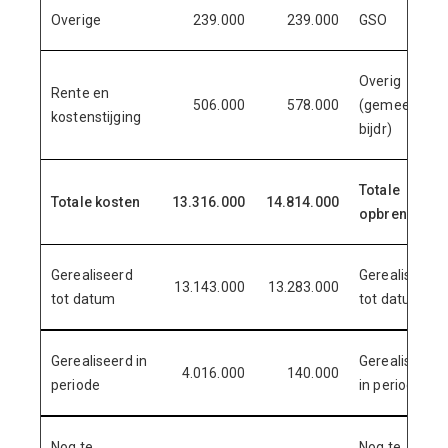
Overige
239.000
239.000
GSO
Overig
Rente en
506.000
578.000
(gemeent.
kostenstijging
bijdr)
Totale
Totale kosten
13.316.000
14.814.000
opbrengsten
Gerealiseerd
Gerealiseerd
13.143.000
13.283.000
tot datum
tot datum
Gerealiseerd in
Gerealiseerd
4.016.000
140.000
periode
in periode
Nog te
Nog te