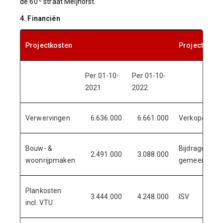
de 60
straat Meijhorst.
4. Financiën
Projectkosten
Projectopbr
Per 01-10-
Per 01-10-
2021
2022
Verwervingen
6.636.000
6.661.000
Verkopen
Bouw- &
Bijdrage
2.491.000
3.088.000
woonrijpmaken
gemeente
Plankosten
3.444.000
4.248.000
ISV
incl. VTU