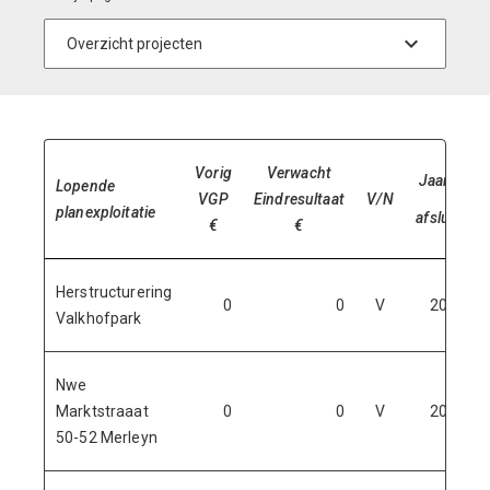
Vorig
Verwacht
Jaar van
Lopende
VGP
Eindresultaat
V/N
planexploitatie
afsluiting
€
€
Herstructurering
0
0
V
2024
Valkhofpark
Nwe
Marktstraaat
0
0
V
2024
50-52 Merleyn