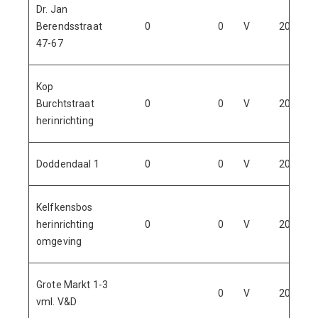
Dr. Jan
Berendsstraat
0
0
V
2024
47-67
Kop
Burchtstraat
0
0
V
2023
herinrichting
Doddendaal 1
0
0
V
2023
Kelfkensbos
herinrichting
0
0
V
2024
omgeving
Grote Markt 1-3
0
V
2026
vml. V&D