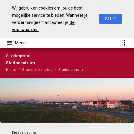
Wij gebruiken cookies om jou de best
mogelijke service te bieden. Wanneer je
SLUIT
verder navigeert accepteer je
de
VGP
2023
voorwaarden
Grondexploitaties
Stadscentrum
Home
Grondexploitaties
Stadscentrum
Overzicht projecten