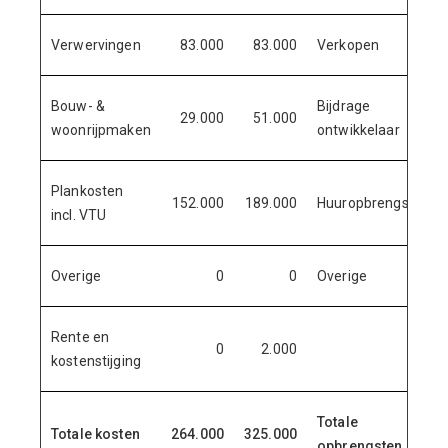
Verwervingen
83.000
83.000
Verkopen
Bouw- &
Bijdrage
29.000
51.000
woonrijpmaken
ontwikkelaar
Plankosten
152.000
189.000
Huuropbrengsten
incl. VTU
Overige
0
0
Overige
Rente en
0
2.000
kostenstijging
Totale
Totale kosten
264.000
325.000
opbrengsten