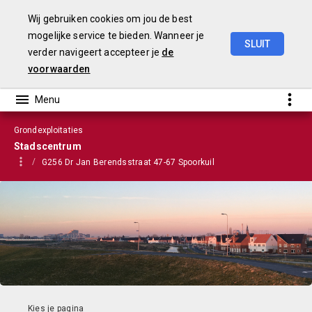
Wij gebruiken cookies om jou de best
mogelijke service te bieden. Wanneer je
SLUIT
verder navigeert accepteer je
de
VGP
2023
voorwaarden
Grondexploitaties
Stadscentrum
G256 Dr Jan Berendsstraat 47-67 Spoorkuil