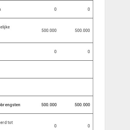
n
0
0
lijke
500.000
500.000
0
0
pbrengsten
500.000
500.000
erd tot
0
0