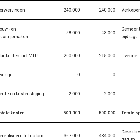
erwervingen
240.000
240.000
Verkope
ouw- en
Gemeente
58.000
43.000
oonrijpmaken
bijdrage
lankosten incl. VTU
200.000
215.000
Overige
verige
0
0
ente en kostenstijging
2.000
2.000
otale kosten
500.000
500.000
Totale o
Gerealise
erealiseerd tot datum
367.000
434.000
datum