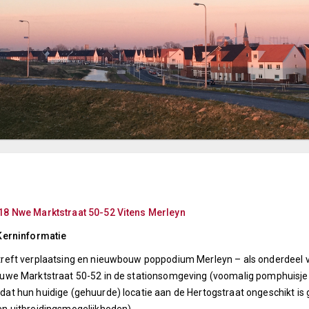
18 Nwe Marktstraat 50-52 Vitens Merleyn
Kerninformatie
reft verplaatsing en nieuwbouw poppodium Merleyn – als onderdeel va
uwe Marktstraat 50-52 in de stationsomgeving (voomalig pomphuisje 
at hun huidige (gehuurde) locatie aan de Hertogstraat ongeschikt i