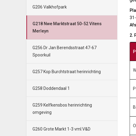
gee
G206 Valkhofpark
Pla
31-
G218 Nwe Marktstraat 50-52 Vitens
Afs
Merleyn
2.
G256 Dr Jan Berendsstraat 47-67
P
Spoorkuil
W
G257 Kop Burchtstraat herinrichting
G258 Doddendaal 1
P
G259 Kelfkensbos herinrichting
B
omgeving
O
G260 Grote Markt 1-3 vml.V&D