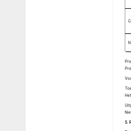
G
N
Pr
Pr
Voo
Toe
Het
Uit
Nie
5. 