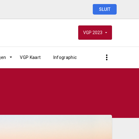
SLUIT
VGP
2023
gen
VGP Kaart
Infographic