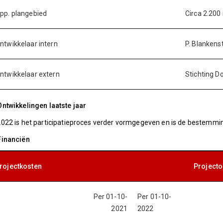
pp. plangebied
Circa 2.200
ntwikkelaar intern
P. Blankens
ntwikkelaar extern
Stichting D
Ontwikkelingen laatste jaar
2022 is het participatieproces verder vormgegeven en is de bestemmi
Financiën
rojectkosten
Project
Per 01-10-
Per 01-10-
2021
2022