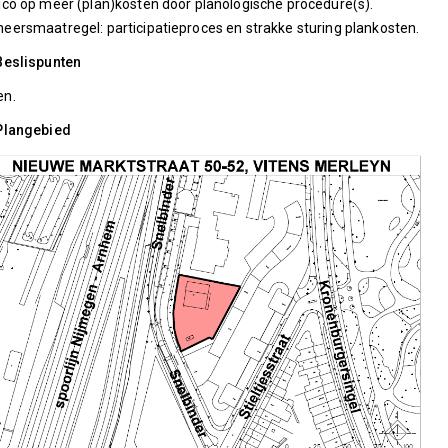
ico op meer (plan)kosten door planologische procedure(s).
eersmaatregel: participatieproces en strakke sturing plankosten.
Beslispunten
en.
 Plangebied