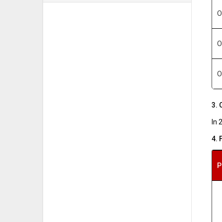
O
O
O
3. 
In 
4. 
P