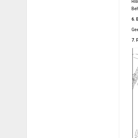
Ris
Beh
6. 
Ge
7.