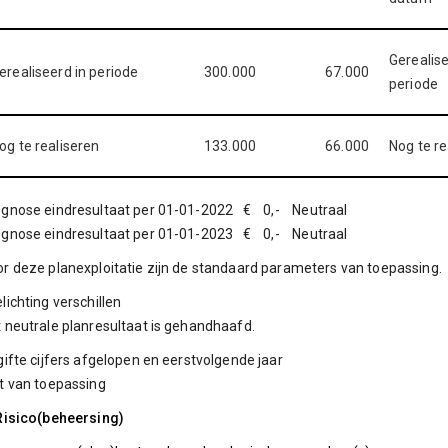
Gerealise
erealiseerd in periode
300.000
67.000
periode
og te realiseren
133.000
66.000
Nog te re
ognose eindresultaat per 01-01-2022 € 0,- Neutraal
ognose eindresultaat per 01-01-2023 € 0,- Neutraal
r deze planexploitatie zijn de standaard parameters van toepassing.
lichting verschillen
 neutrale planresultaat is gehandhaafd.
gifte cijfers afgelopen en eerstvolgende jaar
t van toepassing
Risico(beheersing)