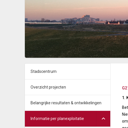
Stadscentrum
Overzicht projecten
G2
1. 
Belangrijke resultaten & ontwikkelingen
Bet
Nie
Informatie per planexploitatie
omd