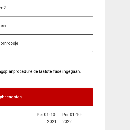
 m2
tein
oornroosje
ngsplanprocedure de laatste fase ingegaan.
opbrengsten
Per 01-10-
Per 01-10-
2021
2022