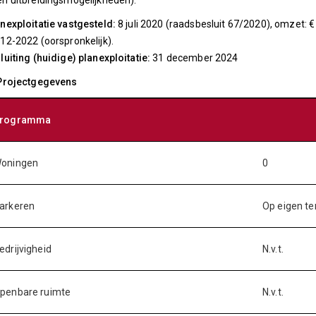
n uitbreidingsmogelijkheden).
nexploitatie vastgesteld:
8 juli 2020 (raadsbesluit 67/2020), omzet: € 
12-2022 (oorspronkelijk).
luiting (huidige) planexploitatie:
31 december 2024
 Projectgegevens
rogramma
oningen
0
arkeren
Op eigen te
edrijvigheid
N.v.t.
penbare ruimte
N.v.t.