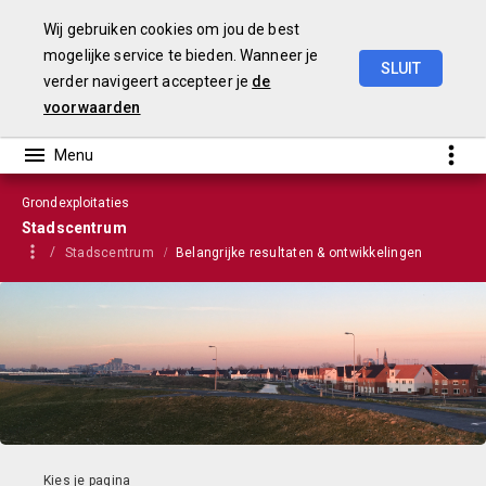
Wij gebruiken cookies om jou de best
mogelijke service te bieden. Wanneer je
SLUIT
verder navigeert accepteer je
de
VGP
2023
voorwaarden
Grondexploitaties
Stadscentrum
Stadscentrum
Belangrijke resultaten & ontwikkelingen