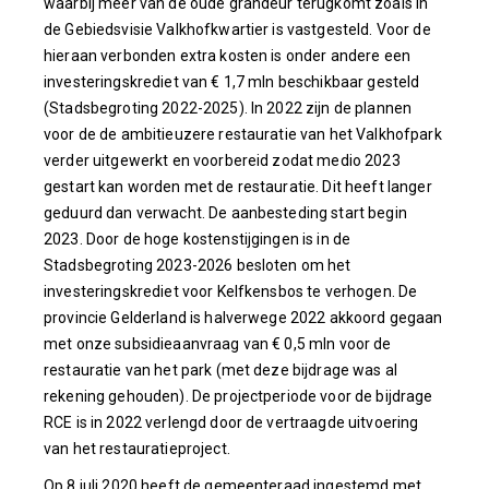
waarbij meer van de oude grandeur terugkomt zoals in
de Gebiedsvisie Valkhofkwartier is vastgesteld. Voor de
hieraan verbonden extra kosten is onder andere een
investeringskrediet van € 1,7 mln beschikbaar gesteld
(Stadsbegroting 2022-2025). In 2022 zijn de plannen
voor de de ambitieuzere restauratie van het Valkhofpark
verder uitgewerkt en voorbereid zodat medio 2023
gestart kan worden met de restauratie. Dit heeft langer
geduurd dan verwacht. De aanbesteding start begin
2023. Door de hoge kostenstijgingen is in de
Stadsbegroting 2023-2026 besloten om het
investeringskrediet voor Kelfkensbos te verhogen. De
provincie Gelderland is halverwege 2022 akkoord gegaan
met onze subsidieaanvraag van € 0,5 mln voor de
restauratie van het park (met deze bijdrage was al
rekening gehouden). De projectperiode voor de bijdrage
RCE is in 2022 verlengd door de vertraagde uitvoering
van het restauratieproject.
Op 8 juli 2020 heeft de gemeenteraad ingestemd met