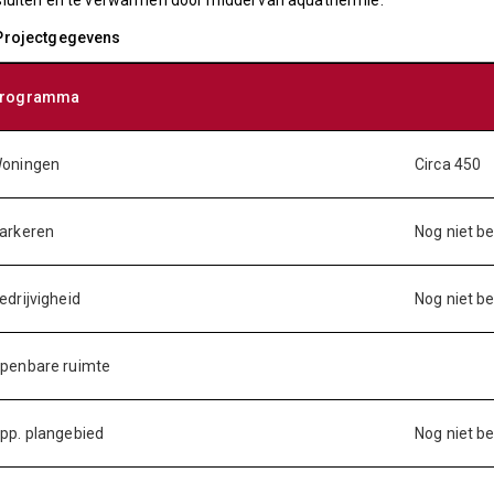
sluiten en te verwarmen door middel van aquathermie.
 Projectgegevens
rogramma
oningen
Circa 450
arkeren
Nog niet b
edrijvigheid
Nog niet b
penbare ruimte
pp. plangebied
Nog niet b