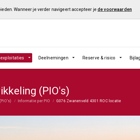
 bieden. Wanneer je verder navigeert accepteer je
de voorwaarden
exploitaties
Deelnemingen
Reserve & risico
Bijla
ikkeling (PIO's)
(PIO's)
Informatie per PIO
G076 Zwanenveld 4301 ROC locatie