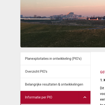
Planexploitaties in ontwikkeling (PIO's)
Overzicht PIO's
G0
1. 
Belangrijke resultaten & ontwikkelingen
Dit
voo
Informatie per PIO
een