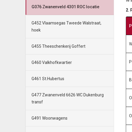
te 
G076 Zwanenveld 4301 ROC locatie
2.
G452 Vlaamsegas Tweede Walstraat,
P
hoek
W
G455 Theeschenkerij Goffert
P
G460 Valkhofkwartier
G461 St.Hubertus
B
G477 Zwanenveld 6626 WC Dukenburg
O
transf
O
G491 Woonwagens