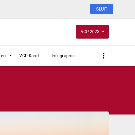
SLUIT
VGP
2023
gen
VGP Kaart
Infographic