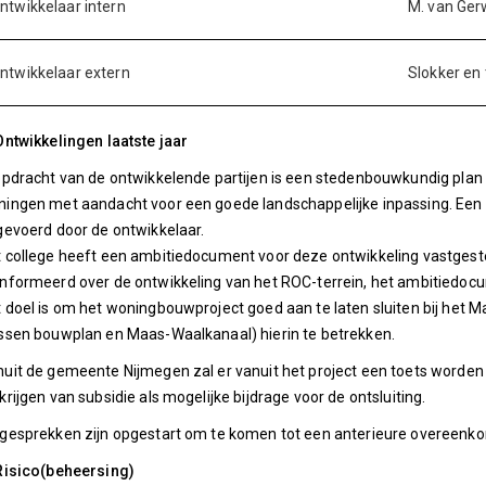
ntwikkelaar intern
M. van Ge
ntwikkelaar extern
Slokker en 
Ontwikkelingen laatste jaar
opdracht van de ontwikkelende partijen is een stedenbouwkundig plan 
ingen met aandacht voor een goede landschappelijke inpassing. Ee
gevoerd door de ontwikkelaar.
 college heeft een ambitiedocument voor deze ontwikkeling vastgest
nformeerd over de ontwikkeling van het ROC-terrein, het ambitiedocu
 doel is om het woningbouwproject goed aan te laten sluiten bij het
ssen bouwplan en Maas-Waalkanaal) hierin te betrekken.
uit de gemeente Nijmegen zal er vanuit het project een toets worden
krijgen van subsidie als mogelijke bijdrage voor de ontsluiting.
gesprekken zijn opgestart om te komen tot een anterieure overeenk
Risico(beheersing)