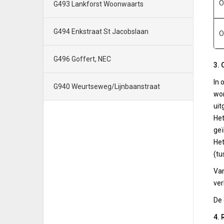
O
G493 Lankforst Woonwaarts
G494 Enkstraat St Jacobslaan
O
G496 Goffert, NEC
3. 
In 
G940 Weurtseweg/Lijnbaanstraat
won
uit
Het
geï
Het
(tu
Van
ver
De 
4. 