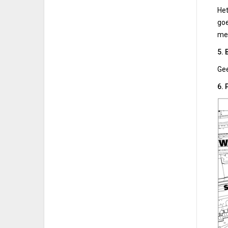
Het
goe
met
5. 
Ge
6.