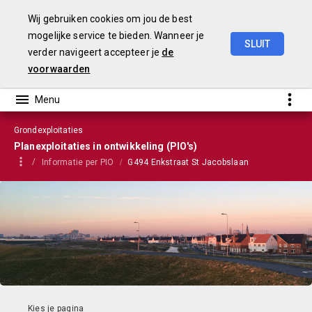
Wij gebruiken cookies om jou de best
mogelijke service te bieden. Wanneer je
SLUIT
verder navigeert accepteer je
de
VGP
2023
voorwaarden
Grondexploitaties
Planexploitaties in ontwikkeling (PIO's)
Informatie per PIO
G494 Enkstraat St Jacobslaan