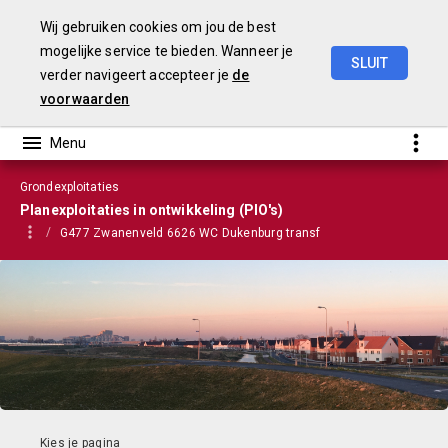
Wij gebruiken cookies om jou de best
mogelijke service te bieden. Wanneer je
SLUIT
verder navigeert accepteer je
de
VGP
2023
voorwaarden
Grondexploitaties
Planexploitaties in ontwikkeling (PIO's)
G477 Zwanenveld 6626 WC Dukenburg transf