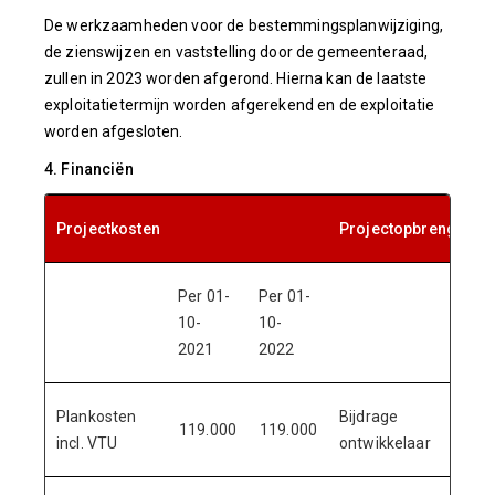
De werkzaamheden voor de bestemmingsplanwijziging,
de zienswijzen en vaststelling door de gemeenteraad,
zullen in 2023 worden afgerond. Hierna kan de laatste
exploitatietermijn worden afgerekend en de exploitatie
worden afgesloten.
4. Financiën
Projectkosten
Projectopbrengsten
Per 01-
Per 01-
Per 0
10-
10-
10-
2021
2022
2021
Plankosten
Bijdrage
119.000
119.000
120.
incl. VTU
ontwikkelaar