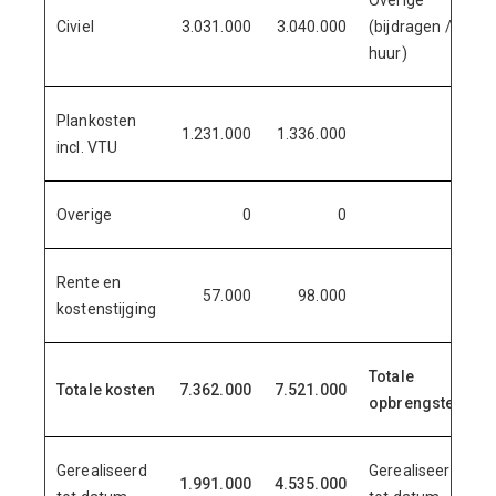
Overige
Civiel
3.031.000
3.040.000
(bijdragen /
huur)
Plankosten
1.231.000
1.336.000
incl. VTU
Overige
0
0
Rente en
57.000
98.000
kostenstijging
Totale
Totale kosten
7.362.000
7.521.000
7
opbrengsten
Gerealiseerd
Gerealiseerd
1.991.000
4.535.000