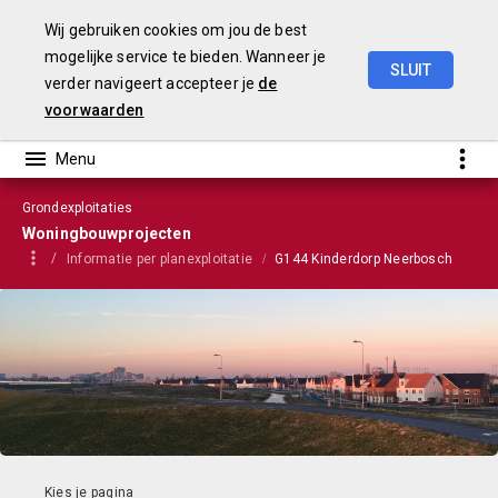
Wij gebruiken cookies om jou de best
mogelijke service te bieden. Wanneer je
SLUIT
verder navigeert accepteer je
de
VGP
2023
voorwaarden
Grondexploitaties
Woningbouwprojecten
Informatie per planexploitatie
G144 Kinderdorp Neerbosch