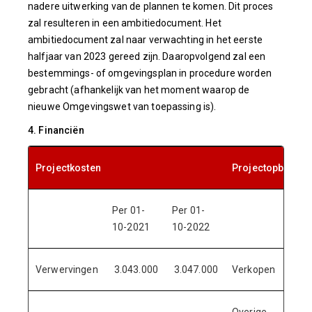
nadere uitwerking van de plannen te komen. Dit proces
zal resulteren in een ambitiedocument. Het
ambitiedocument zal naar verwachting in het eerste
halfjaar van 2023 gereed zijn. Daaropvolgend zal een
bestemmings- of omgevingsplan in procedure worden
gebracht (afhankelijk van het moment waarop de
nieuwe Omgevingswet van toepassing is).
4. Financiën
Projectkosten
Projectopbrengs
Per 01-
Per 01-
P
10-2021
10-2022
1
Verwervingen
3.043.000
3.047.000
Verkopen