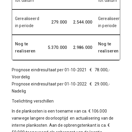
tot datum
tot datum
Gerealiseerd
Gerealiseerd
279.000
2.544.000
in periode
in periode
Nog te
Nog te
5.370.000
2.986.000
6
realiseren
realiseren
Prognose eindresultaat per 01-10-2021 € 78.000,-
Voordelig
Prognose eindresultaat per 01-10-2022 € 29.000,-
Nadelig
Toelichting verschillen
In de plankosten is een toename van ca. € 106.000
vanwege langere doorlooptijd en actualisering van de
interne plankosten. Aan de opbrengstenkant is ca. €