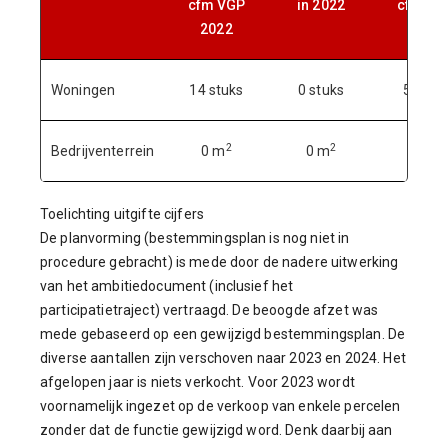
cfm VGP
in 2022
cfm VG
2022
2023
Woningen
14 stuks
0 stuks
5 stuk
2
2
2
Bedrijventerrein
0 m
0 m
0 m
Toelichting uitgifte cijfers
De planvorming (bestemmingsplan is nog niet in
procedure gebracht) is mede door de nadere uitwerking
van het ambitiedocument (inclusief het
participatietraject) vertraagd. De beoogde afzet was
mede gebaseerd op een gewijzigd bestemmingsplan. De
diverse aantallen zijn verschoven naar 2023 en 2024. Het
afgelopen jaar is niets verkocht. Voor 2023 wordt
voornamelijk ingezet op de verkoop van enkele percelen
zonder dat de functie gewijzigd word. Denk daarbij aan