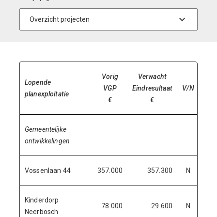
Vorig
Verwacht
Lopende
Jaa
VGP
Eindresultaat
V/N
planexploitatie
afsl
€
€
Gemeentelijke
ontwikkelingen
Vossenlaan 44
357.000
357.300
N
2
Kinderdorp
78.000
29.600
N
2
Neerbosch