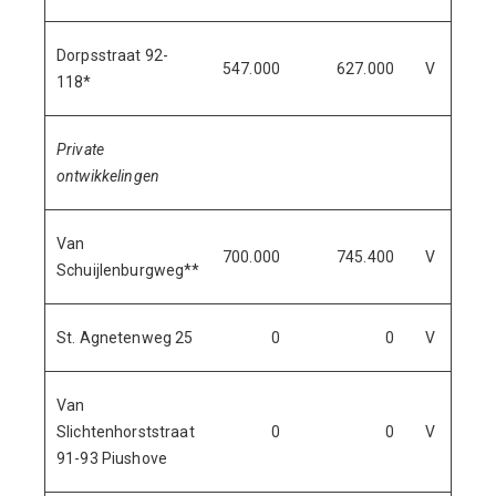
Dorpsstraat 92-
547.000
627.000
V
2
118*
Private
ontwikkelingen
Van
700.000
745.400
V
2
Schuijlenburgweg**
St. Agnetenweg 25
0
0
V
2
Van
Slichtenhorststraat
0
0
V
2
91-93 Piushove