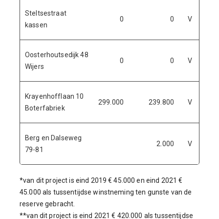
Steltsestraat
0
0
V
2
kassen
Oosterhoutsedijk 48
0
0
V
2
Wijers
Krayenhofflaan 10
299.000
239.800
V
2
Boterfabriek
Berg en Dalseweg
2.000
V
2
79-81
*van dit project is eind 2019 € 45.000 en eind 2021 €
45.000 als tussentijdse winstneming ten gunste van de
reserve gebracht.
**van dit project is eind 2021 € 420.000 als tussentijdse