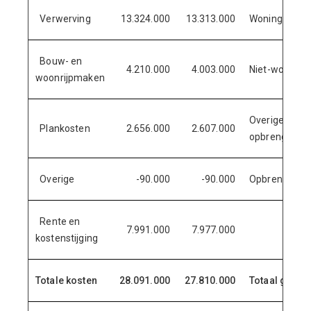
Verwerving
13.324.000
13.313.000
Woningbouw
Bouw- en
4.210.000
4.003.000
Niet-woning
woonrijpmaken
Overige
Plankosten
2.656.000
2.607.000
opbrengsten
Overige
-90.000
-90.000
Opbrengstens
Rente en
7.991.000
7.977.000
kostenstijging
Totale kosten
28.091.000
27.810.000
Totaal gera