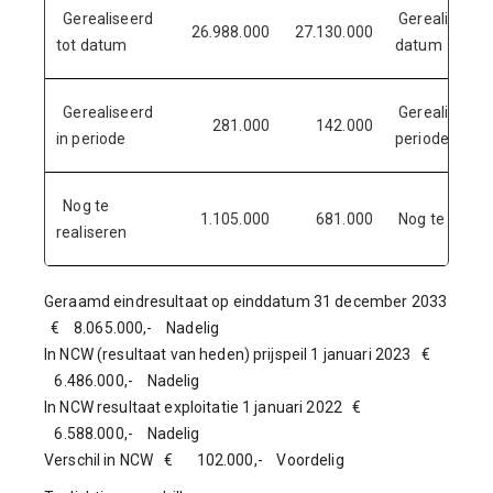
Gerealiseerd
Gerealiseerd 
26.988.000
27.130.000
tot datum
datum
Gerealiseerd
Gerealiseerd 
281.000
142.000
in periode
periode
Nog te
1.105.000
681.000
Nog te realis
realiseren
Geraamd eindresultaat op einddatum 31 december 2033
€ 8.065.000,- Nadelig
In NCW (resultaat van heden) prijspeil 1 januari 2023 €
6.486.000,- Nadelig
In NCW resultaat exploitatie 1 januari 2022 €
6.588.000,- Nadelig
Verschil in NCW € 102.000,- Voordelig