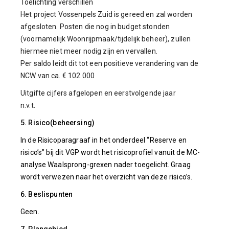
Toelichting verschillen
Het project Vossenpels Zuid is gereed en zal worden
afgesloten. Posten die nog in budget stonden
(voornamelijk Woonrijpmaak/tijdelijk beheer), zullen
hiermee niet meer nodig zijn en vervallen.
Per saldo leidt dit tot een positieve verandering van de
NCW van ca. € 102.000
Uitgifte cijfers afgelopen en eerstvolgende jaar
n.v.t.
5. Risico(beheersing)
In de Risicoparagraaf in het onderdeel “Reserve en
risico’s” bij dit VGP wordt het risicoprofiel vanuit de MC-
analyse Waalsprong-grexen nader toegelicht. Graag
wordt verwezen naar het overzicht van deze risico’s.
6. Beslispunten
Geen.