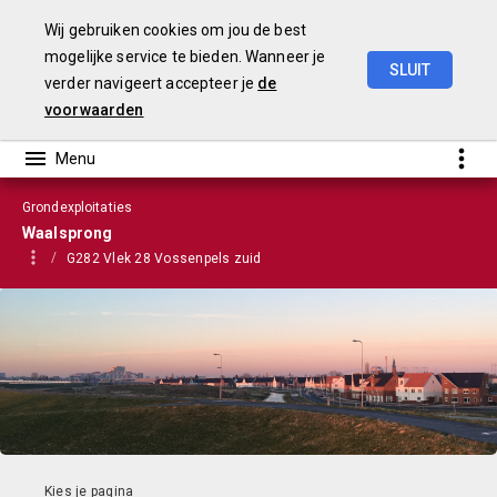
Wij gebruiken cookies om jou de best
mogelijke service te bieden. Wanneer je
SLUIT
verder navigeert accepteer je
de
VGP
2023
voorwaarden
Grondexploitaties
Waalsprong
G282 Vlek 28 Vossenpels zuid