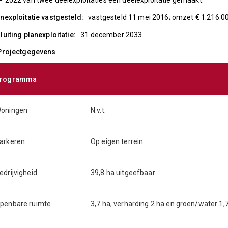
 2022 van twee deelexploitaties één deelexploitatie gemaakt.
nexploitatie vastgesteld:
vastgesteld 11 mei 2016; omzet € 1.216.000
luiting planexploitatie:
31 december 2033.
 Projectgegevens
rogramma
oningen
N.v.t.
arkeren
Op eigen terrein
edrijvigheid
39,8 ha uitgeefbaar
penbare ruimte
3,7 ha, verharding 2 ha en groen/water 1,7