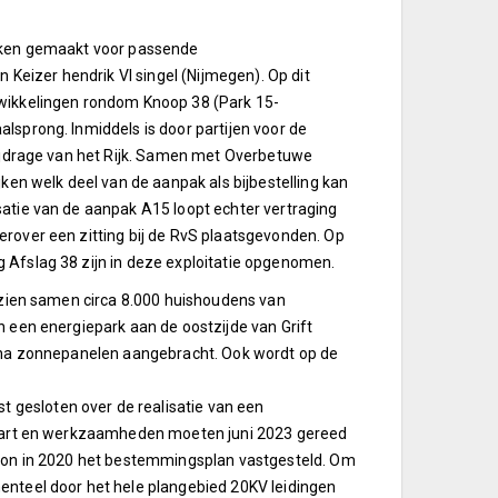
raken gemaakt voor passende
eizer hendrik VI singel (Nijmegen). Op dit
twikkelingen rondom Knoop 38 (Park 15-
lsprong. Inmiddels is door partijen voor de
 bijdrage van het Rijk. Samen met Overbetuwe
jken welk deel van de aanpak als bijbestelling kan
satie van de aanpak A15 loopt echter vertraging
erover een zitting bij de RvS plaatsgevonden. Op
 Afslag 38 zijn in deze exploitatie opgenomen.
orzien samen circa 8.000 huishoudens van
n een energiepark aan de oostzijde van Grift
 4 ha zonnepanelen aangebracht. Ook wordt op de
gesloten over de realisatie van een
estart en werkzaamheden moeten juni 2023 gereed
ation in 2020 het bestemmingsplan vastgesteld. Om
enteel door het hele plangebied 20KV leidingen