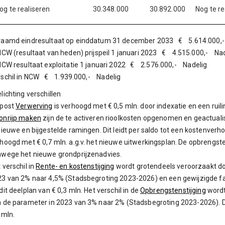
og te realiseren
30.348.000
30.892.000
Nog te re
raamd eindresultaat op einddatum 31 december 2033 € 5.614.000,
NCW (resultaat van heden) prijspeil 1 januari 2023 € 4.515.000,- Na
NCW resultaat exploitatie 1 januari 2022 € 2.576.000,- Nadelig
rschil in NCW € 1.939.000,- Nadelig
lichting verschillen
 post
Verwerving
is verhoogd met € 0,5 mln. door indexatie en een ruil
onrijp maken
zijn de te activeren rioolkosten opgenomen en geactuali
nieuwe en bijgestelde ramingen. Dit leidt per saldo tot een kostenverh
hoogd met € 0,7 mln. a.g.v. het nieuwe uitwerkingsplan. De opbrengs
wege het nieuwe grondprijzenadvies.
 verschil in
Rente- en kostenstijging
wordt grotendeels veroorzaakt do
3 van 2% naar 4,5% (Stadsbegroting 2023-2026) en een gewijzigde faser
dit deelplan van € 0,3 mln. Het verschil in de
Opbrengstenstijging
wordt
 de parameter in 2023 van 3% naar 2% (Stadsbegroting 2023-2026). Dit
 mln.