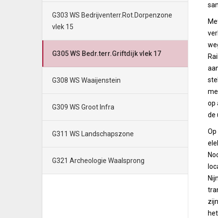
sam
G303 WS Bedrijventerr.Rot.Dorpenzone
Met
vlek 15
ver
weg
G305 WS Bedr.terr.Griftdijk vlek 17
Rai
aan
ste
G308 WS Waaijenstein
mee
op 
G309 WS Groot Infra
de 
Op 
G311 WS Landschapszone
ele
Noo
G321 Archeologie Waalsprong
loc
Nij
tra
zij
het