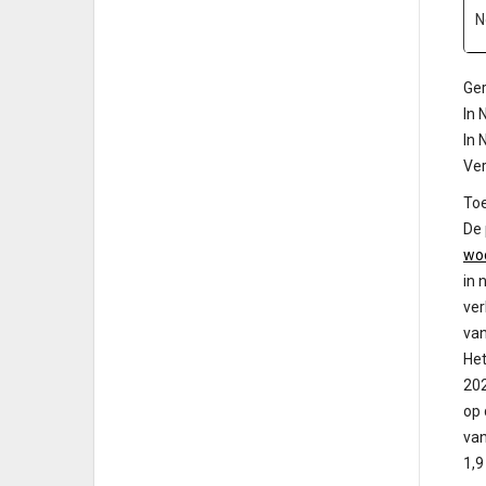
N
Ge
In 
In 
Ve
Toe
De
wo
in 
ver
van
Het
202
op 
van
1,9