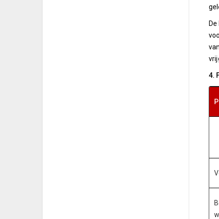
gel
De 
voo
van
vri
4. 
P
V
B
w