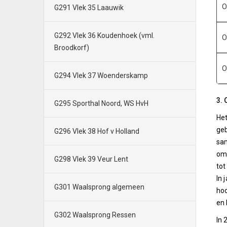
O
G291 Vlek 35 Laauwik
G292 Vlek 36 Koudenhoek (vml.
O
Broodkorf)
O
G294 Vlek 37 Woenderskamp
3. 
G295 Sporthal Noord, WS HvH
Het
geb
G296 Vlek 38 Hof v Holland
sam
om 
G298 Vlek 39 Veur Lent
tot
In 
G301 Waalsprong algemeen
hoo
en 
G302 Waalsprong Ressen
In 