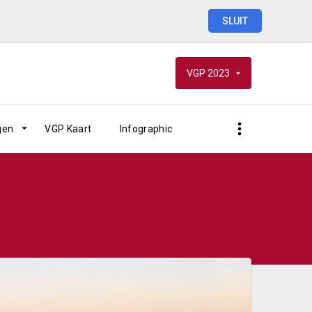
SLUIT
VGP
2023
gen
VGP Kaart
Infographic