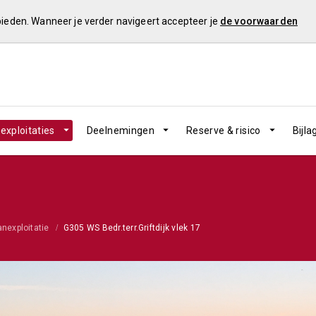
 bieden. Wanneer je verder navigeert accepteer je
de voorwaarden
exploitaties
Deelnemingen
Reserve & risico
Bijla
anexploitatie
G305 WS Bedr.terr.Griftdijk vlek 17