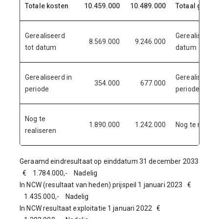
Totale kosten
10.459.000
10.489.000
Totaal gera
Gerealiseerd
Gerealiseerd 
8.569.000
9.246.000
tot datum
datum
Gerealiseerd in
Gerealiseerd 
354.000
677.000
periode
periode
Nog te
1.890.000
1.242.000
Nog te realis
realiseren
Geraamd eindresultaat op einddatum 31 december 2033
€ 1.784.000,- Nadelig
In NCW (resultaat van heden) prijspeil 1 januari 2023 €
1.435.000,- Nadelig
In NCW resultaat exploitatie 1 januari 2022 €