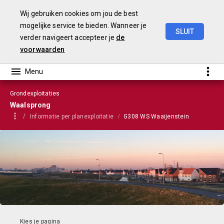
Wij gebruiken cookies om jou de best
mogelijke service te bieden. Wanneer je
SLUIT
verder navigeert accepteer je
de
VGP
2023
voorwaarden
Grondexploitaties
Waalsprong
Informatie per planexploitatie
G308 WS Waaijenstein