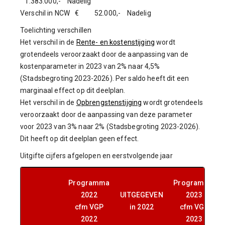
1.383.000,- Nadelig
Verschil in NCW € 52.000,- Nadelig
Toelichting verschillen
Het verschil in de
Rente- en kostenstijging
wordt
grotendeels veroorzaakt door de aanpassing van de
kostenparameter in 2023 van 2% naar 4,5%
(Stadsbegroting 2023-2026). Per saldo heeft dit een
marginaal effect op dit deelplan.
Het verschil in de
Opbrengstenstijging
wordt grotendeels
veroorzaakt door de aanpassing van deze parameter
voor 2023 van 3% naar 2% (Stadsbegroting 2023-2026).
Dit heeft op dit deelplan geen effect.
Uitgifte cijfers afgelopen en eerstvolgende jaar
Programma
Programma
2022
UITGEGEVEN
2023
cfm VGP
in 2022
cfm VGP
2022
2023