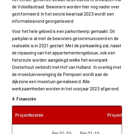
de Volsellastraat. Bewoners worden hier nog nader over
geïnformeerd. In het eerste kwartaal 2023 wordt een
informatieavond georganiseerd.
Voor het hele gebied is een parkontwerp gemaakt. Dit
parkplan is al met de bewoners gecommuniceerd en de
realisatie is in 2021 gestart. Met de parkaanleg zal, naast
de inpassing van het appartementengebouw, ook een
fietsroute worden aangelegd welke het woonpark
Oosterhout verbindt met Hof van Holland. In overleg met
de moestuinvereniging de Pompoen wordt aan de
dijkzone een moestuin gerealiseerd. Alle
werkzaamheden worden in het voorjaar 2023 afgerond.
4. Financiën
Projectkosten
Projectopbr
Per 01-10-
Per 01-10-