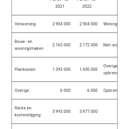
2021
2022
Verwerving
2.904.000
2.904.000
Woningbouw
Bouw- en
2.163.000
2.172.000
Niet-woning
woonrijpmaken
Overige
Plankosten
1.393.000
1.430.000
opbrengsten
Overige
6.000
6.000
Opbrengstens
Rente en
3.993.000
3.977.000
kostenstijging