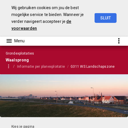
Wij gebruiken cookies om jou de best
mogelijke service te bieden. Wanneer je
SLUIT
verder navigeert accepteer je
de
VGP
2023
voorwaarden
Grondexploitaties
Waalsprong
Informatie per planexploitatie
G311 WS Landschapszone