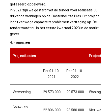
gefaseerd opgeleverd.
In 2021 zijn we gestart met de tender voor realisatie 30
drijvende woningen op de Oosterhoutse Plas. Dit project
loopt vanwege capaciteitsproblemen vertraging op. De
tender wordt nu in het eerste kwartaal 2023 in de markt
gezet.
4. Financiën
Projectkosten
Projectopbr
Per 01-10-
Per 01-10-
2021
2022
Verwerving
29.573.000
29.573.000
Woningbouw
Bouw- en
22.806.000
23.580.000
Niet-woning