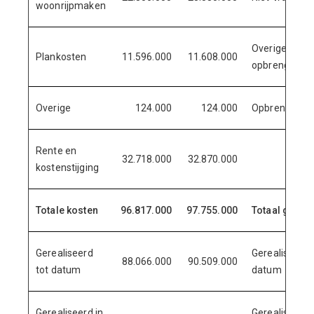
woonrijpmaken
Overige
Plankosten
11.596.000
11.608.000
opbrengsten
Overige
124.000
124.000
Opbrengstens
Rente en
32.718.000
32.870.000
kostenstijging
Totale kosten
96.817.000
97.755.000
Totaal gera
Gerealiseerd
Gerealiseerd 
88.066.000
90.509.000
tot datum
datum
Gerealiseerd in
Gerealiseerd 