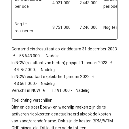
4.021.000
2.443.000
periode
periode
Nog te
8.751.000
7.246.000
Nog te realis
realiseren
Geraamd eindresultaat op einddatum 31 december 2033
€ 55.643.000,- Nadelig
In NCW (resultaat van heden) prijspeil 1 januari 2023 €
44.752.000,- Nadelig
In NCW resultaat exploitatie 1 januari 2022 €
43.561.000,- Nadelig
Verschil in NCW € 1.191.000,- Nadelig
Toelichting verschillen
Binnen de post
Bouw- en woonrijp maken
zijn de te
activeren rioolkosten geactualiseerd alsook de kosten
van zand/grondafname. Ook zijn de kosten BRM/WRM
OHP bijgesteld. Dit leidt per saldo tot een