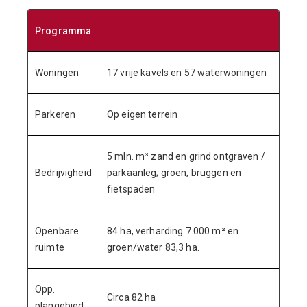
Programma
Woningen
17 vrije kavels en 57 waterwoningen
Parkeren
Op eigen terrein
5 mln. m³ zand en grind ontgraven /
Bedrijvigheid
parkaanleg; groen, bruggen en
fietspaden
Openbare
84 ha, verharding 7.000 m² en
ruimte
groen/water 83,3 ha.
Opp.
Circa 82 ha
plangebied