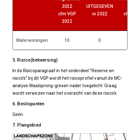
2022
UITGEGEVEN
2023
cfm VGP
in 2022
cfm VG
2022
2023
Waterwoningen
10
0
10
5. Risico(beheersing)
In de Risicoparagraaf in het onderdeel “Reserve en
risico’s” bij dit VGP wordt het risicoprofiel vanuit de MC-
analyse Waalsprong-grexen nader toegelicht. Graag
wordt verwezen naar het overzicht van deze risico’s.
6. Beslispunten
Geen.
7. Plangebied