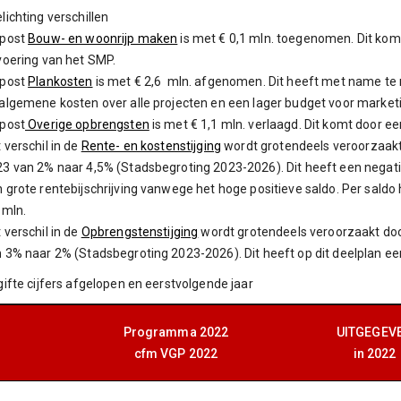
lichting verschillen
 post
Bouw- en woonrijp maken
is met € 0,1 mln. toegenomen. Dit kom
voering van het SMP.
 post
Plankosten
is met € 2,6 mln. afgenomen. Dit heeft met name te 
algemene kosten over alle projecten en een lager budget voor market
post
Overige opbrengsten
is met € 1,1 mln. verlaagd. Dit komt door e
 verschil in de
Rente- en kostenstijging
wordt grotendeels veroorzaakt
3 van 2% naar 4,5% (Stadsbegroting 2023-2026). Dit heeft een negatief
 grote rentebijschrijving vanwege het hoge positieve saldo. Per saldo h
 mln.
 verschil in de
Opbrengstenstijging
wordt grotendeels veroorzaakt do
 3% naar 2% (Stadsbegroting 2023-2026). Dit heeft op dit deelplan ee
gifte cijfers afgelopen en eerstvolgende jaar
Programma 2022
UITGEGEV
cfm VGP 2022
in 2022