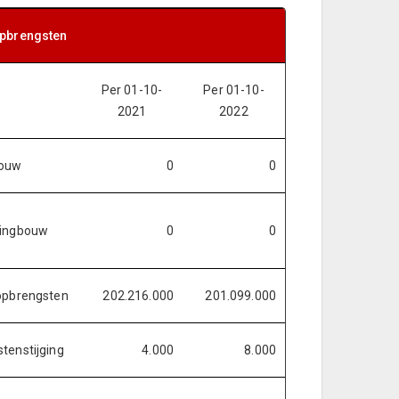
opbrengsten
Per 01-10-
Per 01-10-
2021
2022
ouw
0
0
ningbouw
0
0
opbrengsten
202.216.000
201.099.000
tenstijging
4.000
8.000