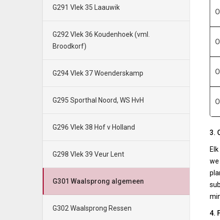
G291 Vlek 35 Laauwik
O
G292 Vlek 36 Koudenhoek (vml.
O
Broodkorf)
O
G294 Vlek 37 Woenderskamp
G295 Sporthal Noord, WS HvH
O
G296 Vlek 38 Hof v Holland
3. 
Elk
G298 Vlek 39 Veur Lent
we 
pla
G301 Waalsprong algemeen
sub
min
G302 Waalsprong Ressen
4. 