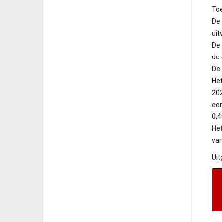
Toe
De
uit
De
de 
De 
Het
202
een
0,4
Het
van
Uit