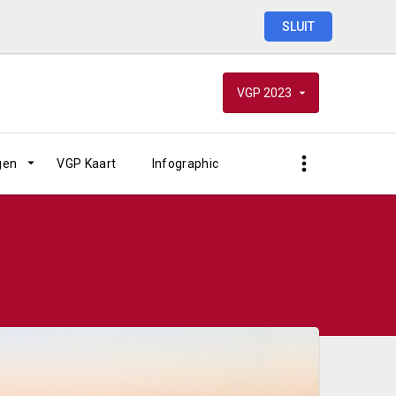
SLUIT
VGP
2023
gen
VGP Kaart
Infographic