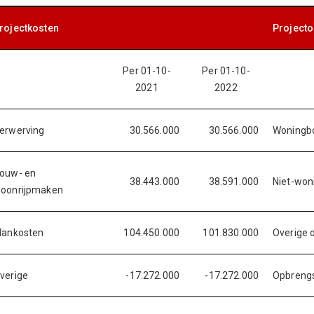
rojectkosten
Project
Per 01-10-
Per 01-10-
2021
2022
erwerving
30.566.000
30.566.000
Woningb
ouw- en
38.443.000
38.591.000
Niet-wo
oonrijpmaken
lankosten
104.450.000
101.830.000
Overige 
verige
-17.272.000
-17.272.000
Opbrengs