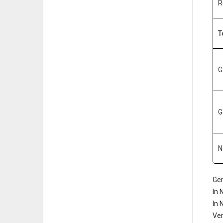
R
T
G
G
N
Ge
In 
In 
Ve