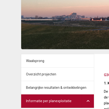
Waalsprong
Overzicht projecten
G3
1. 
Belangrijke resultaten & ontwikkelingen
De 
de 
Informatie per planexploitatie
pla