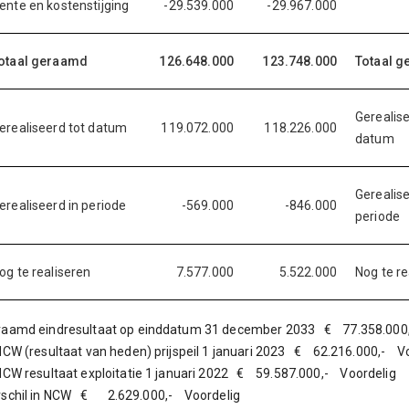
ente en kostenstijging
-29.539.000
-29.967.000
otaal geraamd
126.648.000
123.748.000
Totaal 
Gerealise
erealiseerd tot datum
119.072.000
118.226.000
datum
Gerealise
erealiseerd in periode
-569.000
-846.000
periode
og te realiseren
7.577.000
5.522.000
Nog te re
raamd eindresultaat op einddatum 31 december 2033 € 77.358.000
NCW (resultaat van heden) prijspeil 1 januari 2023 € 62.216.000,- V
NCW resultaat exploitatie 1 januari 2022 € 59.587.000,- Voordelig
rschil in NCW € 2.629.000,- Voordelig