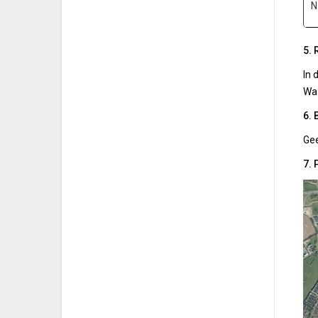
N.
5. 
In 
Waa
6. 
Ge
7.