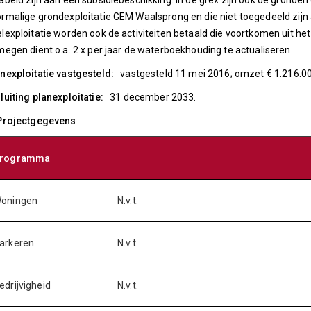
abeld zijn aan een subsidiebeschikking. In de grex zijn ook de gronde
rmalige grondexploitatie GEM Waalsprong en die niet toegedeeld zijn 
lexploitatie worden ook de activiteiten betaald die voortkomen uit he
megen dient o.a. 2 x per jaar de waterboekhouding te actualiseren.
nexploitatie vastgesteld:
vastgesteld 11 mei 2016; omzet € 1.216.00
luiting planexploitatie:
31 december 2033.
 Projectgegevens
rogramma
oningen
N.v.t.
arkeren
N.v.t.
edrijvigheid
N.v.t.