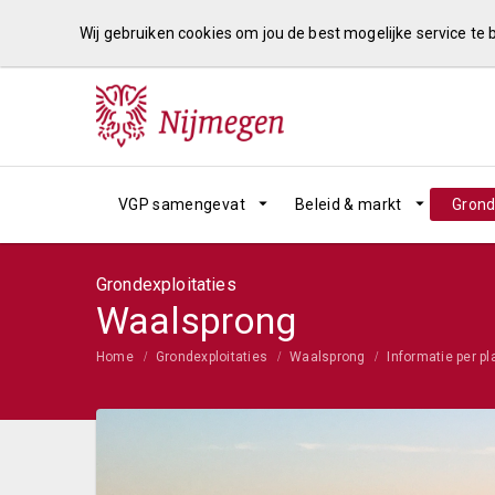
Wij gebruiken cookies om jou de best mogelijke service te
VGP samengevat
Beleid & markt
Grond
Grondexploitaties
Waalsprong
Home
Grondexploitaties
Waalsprong
Informatie per pl