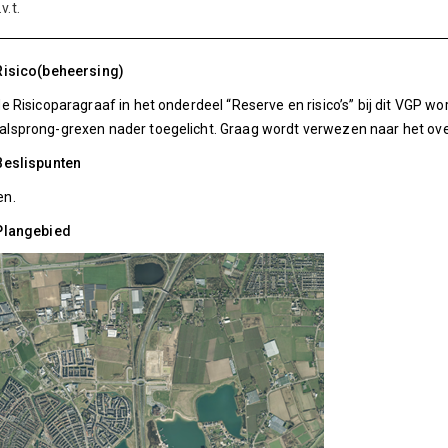
v.t.
Risico(beheersing)
de Risicoparagraaf in het onderdeel “Reserve en risico’s” bij dit VGP wo
lsprong-grexen nader toegelicht. Graag wordt verwezen naar het overz
Beslispunten
en.
 Plangebied