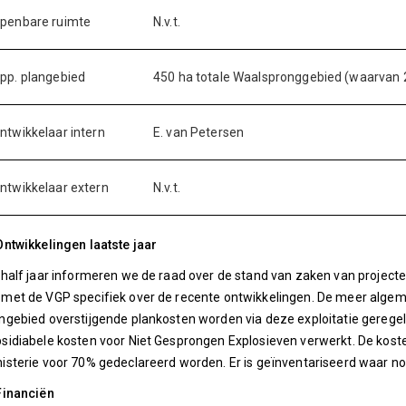
penbare ruimte
N.v.t.
pp. plangebied
450 ha totale Waalspronggebied (waarvan 
ntwikkelaar intern
E. van Petersen
ntwikkelaar extern
N.v.t.
Ontwikkelingen laatste jaar
 half jaar informeren we de raad over de stand van zaken van projecte
met de VGP specifiek over de recente ontwikkelingen. De meer alg
ngebied overstijgende plankosten worden via deze exploitatie gerege
sidiabele kosten voor Niet Gesprongen Explosieven verwerkt. De koste
isterie voor 70% gedeclareerd worden. Er is geïnventariseerd waar n
Financiën