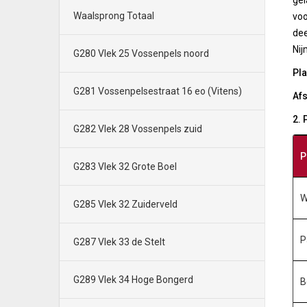
gel
Waalsprong Totaal
voo
dee
Nij
G280 Vlek 25 Vossenpels noord
Pla
G281 Vossenpelsestraat 16 eo (Vitens)
Afs
2.
G282 Vlek 28 Vossenpels zuid
P
G283 Vlek 32 Grote Boel
W
G285 Vlek 32 Zuiderveld
P
G287 Vlek 33 de Stelt
G289 Vlek 34 Hoge Bongerd
B