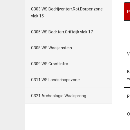
G303 WS Bedrijventerr.Rot.Dorpenzone
P
vlek 15
G305 WS Bedr.terr.Griftdijk vlek 17
G308 WS Waaijenstein
V
G309 WS Groot Infra
B
w
G311 WS Landschapszone
G321 Archeologie Waalsprong
P
O