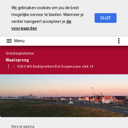
Wij gebruiken cookies om jou de best
mogelijke service te bieden. Wanneer je
SLUIT
verder navigeert accepteer je
de
VGP
2023
voorwaarden
Grondexploitaties
Waalsprong
G303 WS Bedrijventerr.Rot.Dorpenzone vlek 15