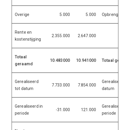
Overige
5.000
5.000
Opbrengstensti
Rente en
2.355.000
2.647.000
kostenstijging
Totaal
10.483000
10.941000
Totaal geraa
geraamd
Gerealiseerd
Gerealiseerd to
7.733.000
7.854.000
tot datum
datum
Gerealiseerd in
Gerealiseerd in
-31.000
121.000
periode
periode