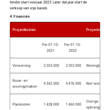
tender start voorjaar 2023. Later dat jaar start de
verkoop van vrije kavels.
4. Financiën
Projectkosten
Projectopbre
Per 01-10-
Per 01-10-
2021
2022
Verwerving
2.353.000
2.353.000
Woningbouw
Bouw- en
4.342.000
4.476.000
Niet-woningb
woonrijpmaken
Overige
Plankosten
1.428.000
1.460.000
opbrengsten