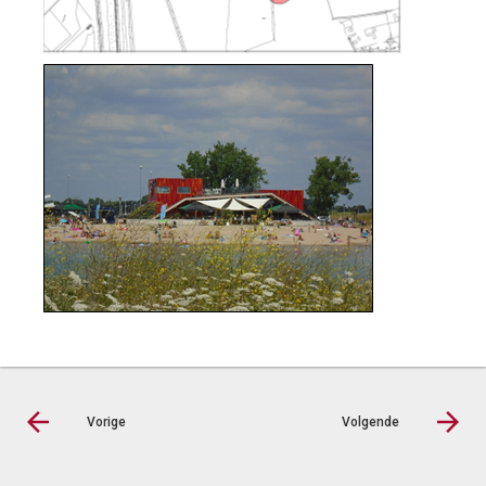
Vorige
Volgende
© Inergy
|
Privacy statement
|
Sitemap